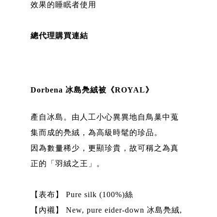
效果的睡眠者使用
總代理購買連結
Dorbena 冰島鳧絨被《ROYAL》
產自冰島。由人工小心異異地自鳥巢中蒐
集而成的鳧絨，為高級時髦的珍品。
因為數量稀少，更顯珍貴，故可稱之為真
正的「羽絨之王」。
【表布】 Pure silk (100%)絲
【內襯】 New, pure eider-down 冰島鳧絨,