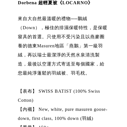
Dorbena 超輕夏被《LOCARNO》
來自大自然最溫暖的禮物──鵝絨
（Down），極佳的排濕保暖特性，是保暖
寢具的首選。只使用不受污染且以燕麥圈
養的德東Masuren地區「燕鵝」第一級羽
絨，再以瑞士最潔淨的天然水泉清洗製
造，最後以空運方式寄送至每個國家，給
您最純淨蓬鬆的羽絨被、羽毛枕。
【表布】 SWISS BATIST (100% Swiss
Cotton)
【內襯】 New, white, pure masuren goose-
down, first class, 100% down (羽絨)