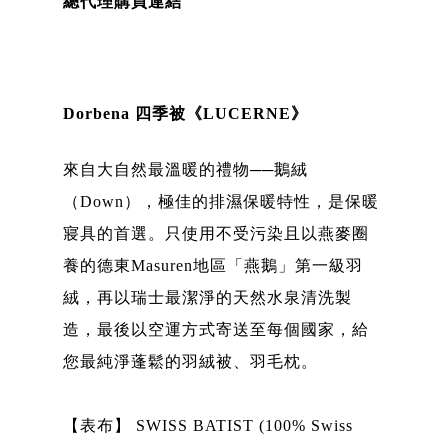
總代理購買連結
Dorbena 四季被《LUCERNE》
來自大自然最溫暖的禮物──鵝絨
（Down），極佳的排濕保暖特性，是保暖
寢具的首選。只使用不受污染且以燕麥圈
養的德東Masuren地區「燕鵝」第一級羽
絨，再以瑞士最潔淨的天然水泉清洗製
造，最後以空運方式寄送至每個國家，給
您最純淨蓬鬆的羽絨被、羽毛枕。
【表布】 SWISS BATIST (100% Swiss