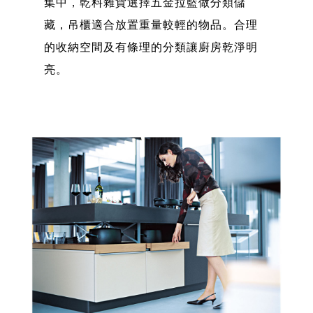
集中，乾料雜貨選擇五金拉籃做分類儲
藏，吊櫃適合放置重量較輕的物品。合理
的收納空間及有條理的分類讓廚房乾淨明
亮。