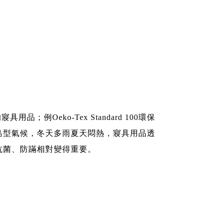
用品；例Oeko-Tex Standard 100環保
島型氣候，冬天多雨夏天悶熱，寢具用品透
抗菌、防蹣相對變得重要。