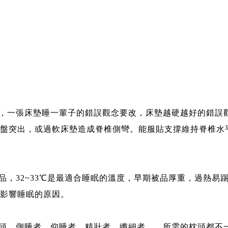
進，一張床墊睡一輩子的錯誤觀念要改，床墊越硬越好的錯誤
盤突出，或過軟床墊造成脊椎側彎。能服貼支撐維持脊椎水
被品，32~33℃是最適合睡眠的溫度，早期被品厚重，過熱易
影響睡眠的原因。
枕頭，側睡者、仰睡者、精壯者、纖細者……所需的枕頭都不