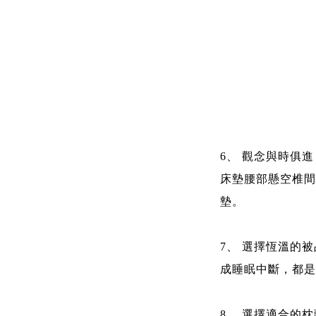
6、 觀念與時俱
床墊腰部懸空椎間
墊。
7、 選擇恆溫的
成睡眠中斷，都是
8、 選擇適合的