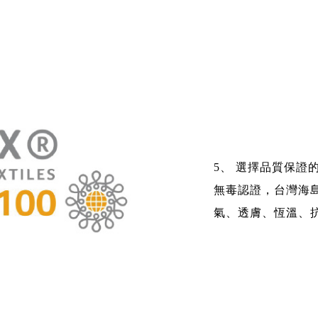
5、 選擇品質保證的寢具
無毒認證，台灣海
氣、透膚、恆溫、