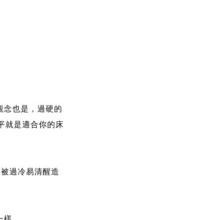
觀念也是，過硬的
平就是適合你的床
踢被過冷易清醒造
一樣。