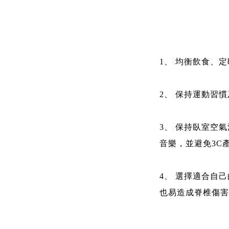
1、 均衡飲食、
2、 保持運動習
3、 保持臥室空
音樂，並避免3C
4、 選擇適合自
也易造成脊椎傷害