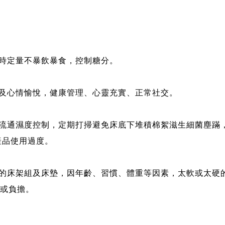
定時定量不暴飲暴食，控制糖分。
慣及心情愉悅，健康管理、心靈充實、正常社交。
氣流通濕度控制，定期打掃避免床底下堆積棉絮滋生細菌塵蹣
產品使用過度。
己的床架組及床墊，因年齡、習慣、體重等因素，太軟或太硬
或負擔。