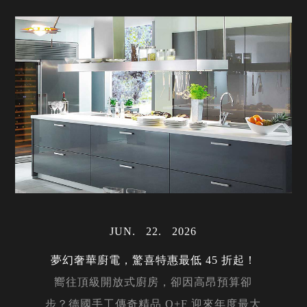
JUN
22
2026
夢幻奢華廚電，驚喜特惠最低 45 折起！
嚮往頂級開放式廚房，卻因高昂預算卻
步？德國手工傳奇精品 O+F 迎來年度最大