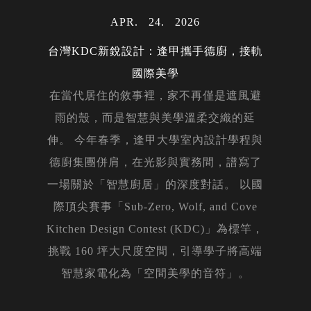
APR
24
2026
台灣KDC新銳設計：逢甲攜手德廚，接軌
國際美學
在當代居住的敘事裡，家不再僅是遮風避
雨的殼，而是智慧與美學溫柔交織的延
伸。 今年春季，逢甲大學室內設計學程與
德廚集團併肩，在光影與實務間，譜寫了
一場關於「智慧廚居」的深度對話。 以國
際頂尖賽事「Sub-Zero, Wolf, and Cove
Kitchen Design Contest (KDC)」為標竿，
挑戰 160 坪大尺度空間，引導學子將高端
智慧家電化為「空間美學的音符」。