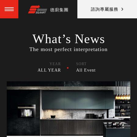
諮詢專屬服務
德廚集團
What’s News
The most perfect interpretation
YEAR
SORT
ALL YEAR
All Event