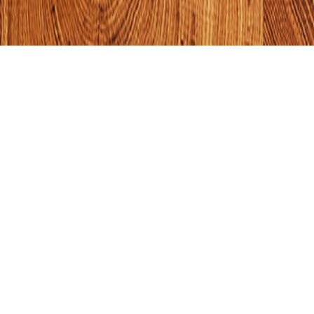
Brand Guide
品牌總覽
以專業、熱情、用心，提供量身訂製的優質服務，歡
迎洽詢
德廚生活期
商品選購指南
直接搜尋產品
刊
Shopping
Search
Journal
Guide
Products