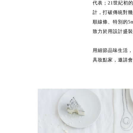
代表；21世紀初
計，打破傳統對幾何
順線條、特別的5
致力於用設計盛裝
用細節品味生活，
具妝點家，邀請會