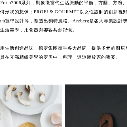
的Form2006系列，則象徵當代生活脈動的平衡，方圓、方碗
形狀的想像；PROFI & GOURMET以女性設師的創新
mm寬壁設計等，塑造出獨特風格。Arzberg是各大專業設計
生活美學，用食器與饕客共創記憶。
用生活創造品味，德廚集團攜手各大品牌，提供多元的廚房
員在充滿精緻美學的廚房中，料理一道道屬於家的饗宴。