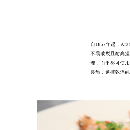
自1857年起，A
不易破裂且耐高溫
理，而平盤可使用
裝飾，選擇乾淨純