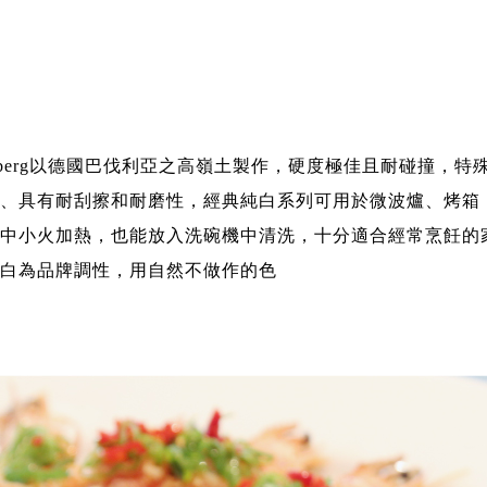
rzberg以德國巴伐利亞之高嶺土製作，硬度極佳且耐碰撞，
、具有耐刮擦和耐磨性，經典純白系列可用於微波爐、烤箱
中小火加熱，也能放入洗碗機中清洗，十分適合經常烹飪的
白為品牌調性，用自然不做作的色