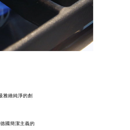
最雅緻純淨的創
是德國簡潔主義的