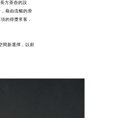
、長方茶壺的設
視野，藉由流暢的滑
獎項的得獎常客，
空間新選擇，以廚