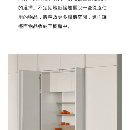
的選擇。不定期地斷捨離擺脫一些從沒使
用的物品，將釋放更多櫥櫃空間，進而讓
檯面物品收納至櫥櫃中。