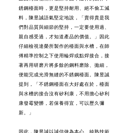
銹鋼檯面時，更是堅持耐用、絕不偷工減
料，陳昱誠語氣堅定地說，「賣得貴是我
們對品質與細節的堅持，一定要使用過、
親自感受過，才知道產品的價值。」因此
仔細檢視達榮所製作的檯面與水槽，在師
傅精準控制之下使用輪焊或點焊接合，接
著再用研磨片將多餘的鋼料磨除、拋細，
便能完成光滑無縫的不銹鋼檯面。陳昱誠
提到，「不銹鋼檯面在大好處在於，檯面
與水槽的接合沒有矽利康，不用擔心矽利
康發霉變髒，若保養得宜，可以歷久彌
新。」
因此，陳昱誠以誠信做為本心、純熟技術