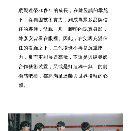
縱觀達榮30多年的成長，在陳昱誠的掌舵
下，從穩固技術實力，到成為眾多品牌信
任的夥伴，父親一步一腳印的認真身影，
陳彥安皆看在眼裡。因此，在父親充滿信
任的看顧之下，二代接班不再是沉重壓
力，反而更能展翅高飛，不論是與建築師
合作藝術裝置，又或是打造獨一無二的前
衛感吧檯，都將滿足達榮與世界接軌的心
願。