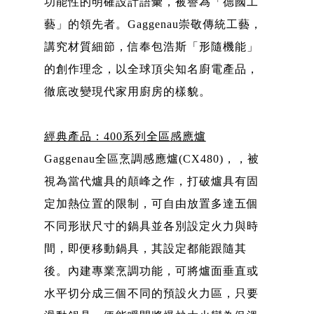
功能性的明確設計語彙，被譽為「德國工
藝」的領先者。Gaggenau崇敬傳統工藝，
講究材質細節，信奉包浩斯「形隨機能」
的創作理念，以全球頂尖知名廚電產品，
徹底改變現代家用廚房的樣貌。
經典產品：400系列全區感應爐
Gaggenau全區烹調感應爐(CX480)，，被
視為當代爐具的顛峰之作，打破爐具有固
定加熱位置的限制，可自由放置多達五個
不同形狀尺寸的鍋具並各別設定火力與時
間，即便移動鍋具，其設定都能跟隨其
後。內建專業烹調功能，可將爐面垂直或
水平切分成三個不同的預設火力區，只要