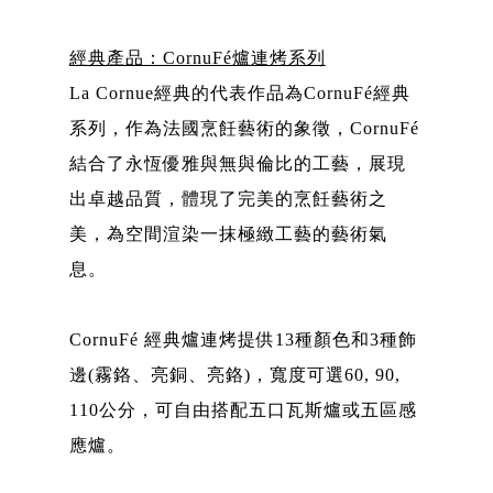
經典產品：CornuFé爐連烤系列
La Cornue經典的代表作品為CornuFé經典
系列，作為法國烹飪藝術的象徵，CornuFé
結合了永恆優雅與無與倫比的工藝，展現
出卓越品質，體現了完美的烹飪藝術之
美，為空間渲染一抹極緻工藝的藝術氣
息。
CornuFé 經典爐連烤提供13種顏色和3種飾
邊(霧鉻、亮銅、亮鉻)，寬度可選60, 90,
110公分，可自由搭配五口瓦斯爐或五區感
應爐。