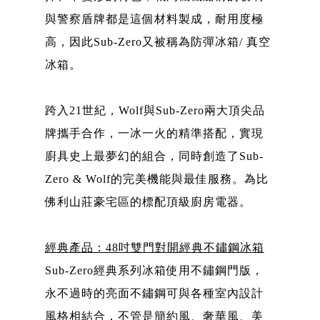
與警察盾牌都是這個材料製成，耐用度極
高，因此Sub-Zero又被稱為防彈冰箱/ 真空
冰箱。
跨入21世紀，Wolf與Sub-Zero兩大頂尖品
牌攜手合作，一冰一火的精準搭配，實現
廚具史上最夢幻的組合，同時創造了Sub-
Zero & Wolf的完美機能與最佳服務。為比
佛利山莊豪宅區的標配頂級廚房電器。
經典產品：48吋雙門對開經典不鏽鋼冰箱
Sub-Zero經典系列冰箱使用不鏽鋼門版，
永不過時的亮面不鏽鋼可與各種室內設計
風格相結合，不管是簡約風、奢華風、美