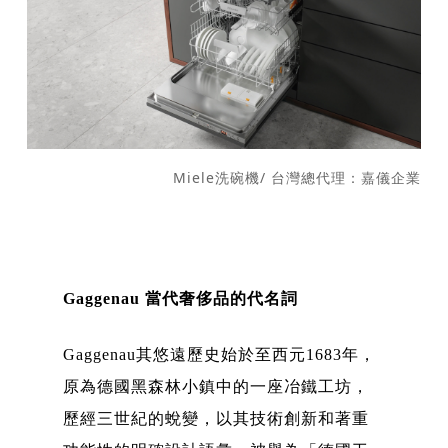
Miele洗碗機/ 台灣總代理：嘉儀企業
Gaggenau 當代奢侈品的代名詞
Gaggenau其悠遠歷史始於至西元1683年，
原為德國黑森林小鎮中的一座冶鐵工坊，
歷經三世紀的蛻變，以其技術創新和著重