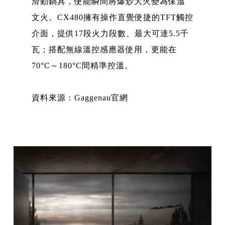
滑動鍋具，便能瞬間將爆炒大火變為保溫
文火。CX480擁有操作直覺便捷的TFT觸控
介面，提供17段火力段數、最大可達5.5千
瓦；搭配無線溫控感應器使用，更能在
70°C～180°C間精準控溫。
資料來源：Gaggenau官網