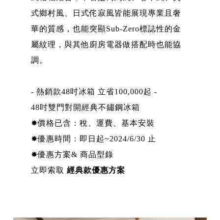
式鄉村風、日式侘寂風皆能展現專業且奢
華的質感，也能突顯Sub-Zero標誌性的金
屬紋理，與其他廚房電器做搭配時也能協
調。
- 熱銷款48吋冰箱 立省100,000起 -
48吋雙門對開經典不鏽鋼冰箱
✸價格已含：稅、運費、基本安裝
✸優惠時間：即日起~2024/6/30 止
✸優惠方案& 商品型錄
立即索取
經典款優惠方案