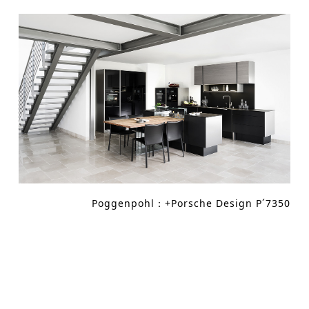
Poggenpohl：+Porsche Design P´7350