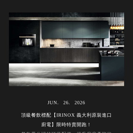
MAY
06
2024
MAR
MAR
31
30
2023
2023
AUG
28
2023
JUL
23
2022
OCT
02
2022
MAY
15
2024
JAN
17
2024
DEC
14
2023
MAY
12
2022
NOV
NOV
DEC
DEC
APR
APR
OCT
OCT
JUN
JUN
JAN
26
22
05
24
20
14
16
15
12
01
21
2026
2026
2026
2026
2023
2022
2019
2022
2018
2023
2022
FEB
14
2020
FEB
27
2024
NOV
29
2023
MAR
AUG
AUG
MAY
APR
APR
FEB
JAN
JAN
JUL
27
01
31
10
26
24
22
04
27
19
2023
2024
2023
2023
2024
2023
2024
2023
2022
2024
AUG
07
2023
DEC
02
2022
DEC
05
2023
頂級餐飲標配【IRINOX 義大利原裝進口
NOV
20
2019
MAR
25
2024
廚電】限時特賣開跑！
DEC
23
2019