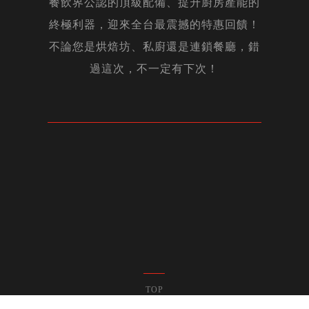
餐飲界公認的頂級配備、提升廚房產能的
終極利器，迎來全台最震撼的特惠回饋！
MAY
OCT
JAN
JUN
17
20
30
20
2025
2019
2025
2019
APR
08
2020
不論您是烘焙坊、私廚還是連鎖餐廳，錯
過這次，不一定有下次！
NOV
08
2019
MAY
11
2022
NOV
11
2022
FEB
05
2026
TOP