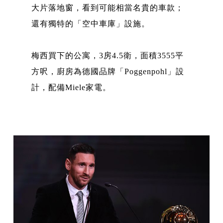
大片落地窗，看到可能相當名貴的車款；
還有獨特的「空中車庫」設施。
梅西買下的公寓，3房4.5衛，面積3555平
方呎，廚房為德國品牌「Poggenpohl」設
計，配備Miele家電。