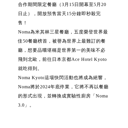
合作期間限定餐廳（3月15日開幕至5月20
日止），開放預售當天15分鐘即秒殺完
售！
Noma為米其林三星餐廳，五度榮登世界最
佳50餐廳榜首，被譽為世界上最難訂的餐
廳，想要品嚐堪稱是世界第一的美味不必
飛到北歐，前往日本京都Ace Hotel Kyoto
就吃得到。
Noma Kyoto這場快閃活動也將成為絕響，
Noma將於2024年底停業，它將不再以餐廳
的形式出現，並轉換成實驗性廚房「Noma
3.0」。