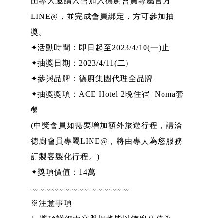
由專人邀請入會加入德廚會員專屬官方
LINE@，並完成會員綁定，方可參加抽
獎。
✦活動時間：即日起至2023/4/10(一)止
✦抽獎日期：2023/4/11(二)
✦參與品牌：德廚集團代理全品牌
✦抽獎獎項：ACE Hotel 2晚住宿+Noma套
餐
(中獎會員如需要增加額外旅遊行程，請洽
德廚會員專屬LINE@，將由專人為您服務
訂製客製化行程。)
✦獎項價值：14萬
﹏﹏﹏﹏﹏﹏﹏﹏﹏﹏﹏﹏
※注意事項