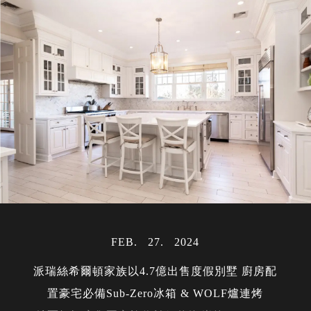
FEB
27
2024
派瑞絲希爾頓家族以4.7億出售度假別墅 廚房配
置豪宅必備Sub-Zero冰箱 & WOLF爐連烤