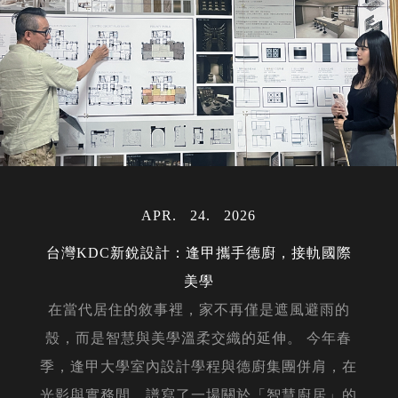
APR
24
2026
台灣KDC新銳設計：逢甲攜手德廚，接軌國際
美學
在當代居住的敘事裡，家不再僅是遮風避雨的
殼，而是智慧與美學溫柔交織的延伸。 今年春
季，逢甲大學室內設計學程與德廚集團併肩，在
光影與實務間，譜寫了一場關於「智慧廚居」的