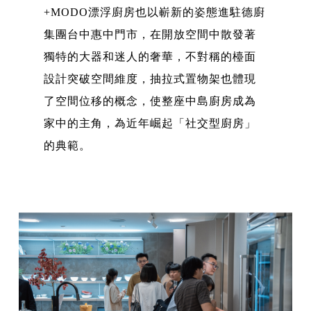
+MODO漂浮廚房也以嶄新的姿態進駐德廚
集團台中惠中門市，在開放空間中散發著
獨特的大器和迷人的奢華，不對稱的檯面
設計突破空間維度，抽拉式置物架也體現
了空間位移的概念，使整座中島廚房成為
家中的主角，為近年崛起「社交型廚房」
的典範。