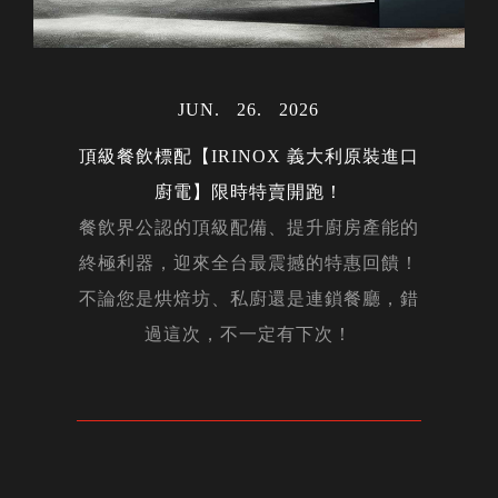
MAY
06
2024
MAR
MAR
31
30
2023
2023
AUG
28
2023
JUL
23
2022
OCT
02
2022
MAY
15
2024
JAN
17
2024
DEC
14
2023
MAY
12
2022
NOV
NOV
DEC
DEC
APR
APR
OCT
OCT
JUN
JUN
JAN
26
22
05
24
20
14
16
15
12
01
21
2026
2026
2026
2026
2023
2022
2019
2022
2018
2023
2022
FEB
14
2020
FEB
27
2024
NOV
29
2023
MAR
AUG
AUG
MAY
APR
APR
FEB
JAN
JAN
JUL
27
01
31
10
26
24
22
04
27
19
2023
2024
2023
2023
2024
2023
2024
2023
2022
2024
AUG
07
2023
DEC
02
2022
DEC
05
2023
頂級餐飲標配【IRINOX 義大利原裝進口
NOV
20
2019
MAR
25
2024
廚電】限時特賣開跑！
DEC
23
2019
餐飲界公認的頂級配備、提升廚房產能的
終極利器，迎來全台最震撼的特惠回饋！
MAY
OCT
JAN
JUN
17
20
30
20
2025
2019
2025
2019
APR
08
2020
不論您是烘焙坊、私廚還是連鎖餐廳，錯
過這次，不一定有下次！
NOV
08
2019
MAY
11
2022
NOV
11
2022
FEB
05
2026