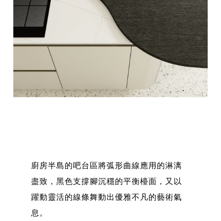
廚房半島的吧台區將弧形曲線應用的淋漓
盡致，黑色支撐腳沉穩的平衡檯面，又以
躍動靈活的線條舞動出優雅不凡的藝術氣
息。