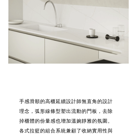
手感滑順的高櫃延續設計師無直角的設計
理念，弧形線條型塑出流動的門板，去除
掉櫃體的份量感也增加溫婉靜雅的氛圍。
各式拉籃的組合系統兼顧了收納實用性與