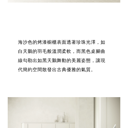
海沙色的烤漆櫥櫃表面透著珍珠光澤，如
白天鵝的羽毛般溫潤柔軟，而黑色桌腳曲
線勾勒出如黑天鵝舞動的美麗姿態，讓現
代簡約空間散發出古典優雅的氣質。