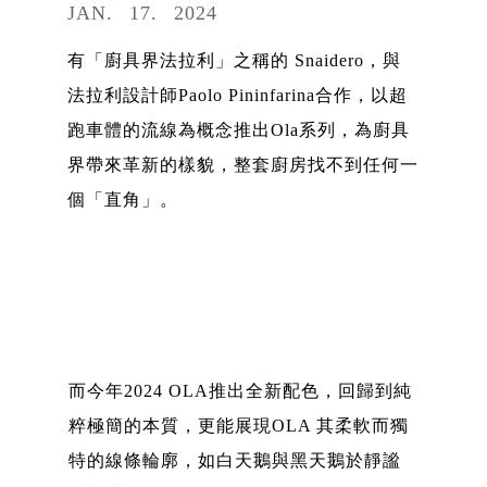
JAN
17
2024
有「廚具界法拉利」之稱的 Snaidero，與
法拉利設計師Paolo Pininfarina合作，以超
跑車體的流線為概念推出Ola系列，為廚具
界帶來革新的樣貌，整套廚房找不到任何一
個「直角」。
而今年2024 OLA推出全新配色，回歸到純
粹極簡的本質，更能展現OLA 其柔軟而獨
特的線條輪廓，如白天鵝與黑天鵝於靜謐