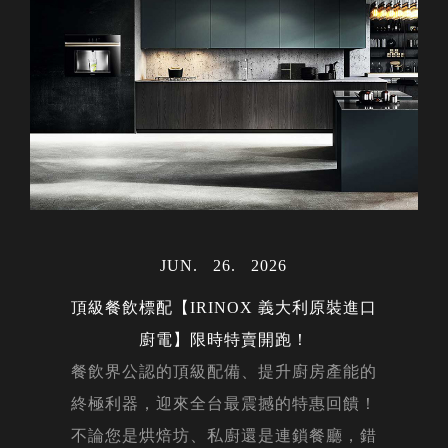
MAY
06
2024
MAR
MAR
31
30
2023
2023
AUG
28
2023
JUL
23
2022
OCT
02
2022
MAY
15
2024
JAN
17
2024
DEC
14
2023
MAY
12
2022
NOV
NOV
DEC
DEC
APR
APR
OCT
OCT
JUN
JUN
JAN
26
22
05
24
20
14
16
15
12
01
21
2026
2026
2026
2026
2023
2022
2019
2022
2018
2023
2022
FEB
14
2020
FEB
27
2024
NOV
29
2023
MAR
AUG
AUG
MAY
APR
APR
FEB
JAN
JAN
JUL
27
01
31
10
26
24
22
04
27
19
2023
2024
2023
2023
2024
2023
2024
2023
2022
2024
AUG
07
2023
DEC
02
2022
DEC
05
2023
頂級餐飲標配【IRINOX 義大利原裝進口
NOV
20
2019
MAR
25
2024
廚電】限時特賣開跑！
DEC
23
2019
餐飲界公認的頂級配備、提升廚房產能的
終極利器，迎來全台最震撼的特惠回饋！
MAY
OCT
JAN
JUN
17
20
30
20
2025
2019
2025
2019
APR
08
2020
不論您是烘焙坊、私廚還是連鎖餐廳，錯