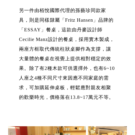
另一件由栢悅國際代理的孫藝珍同款家
具，則是同樣隸屬「Fritz Hansen」品牌的
「ESSAY」餐桌，這款由丹麥設計師
Cecilie Manz設計的餐桌，採用實木製成，
兩座方框取代傳統柱狀桌腳作為支撐，讓
大量體的餐桌在視覺上提供相對穩定的效
果。除了有2種木款可供選擇外，也有6~10
人座之4種不同尺寸來因應不同家庭的需
求，可加購延伸桌板，輕鬆應對親友相聚
的歡樂時光，價格落在13.8~17萬元不等。