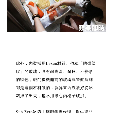
此外，內裝採用Lexan材質、俗稱「防彈塑
膠」的玻璃，具有耐高溫、耐摔、不變形
的特色，戰鬥機機艙前的玻璃與警察盾牌
都是這個材料做的，就算東西沒放好從冰
箱掉了出去，也不用擔心內櫃子破損。
Sub Zero冰箱由德廚集團代理，提供單門