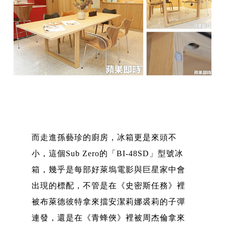
而走進孫藝珍的廚房，冰箱更是來頭不
小，這個Sub Zero的「BI-48SD」型號冰
箱，幾乎是每部好萊塢電影與巨星家中會
出現的標配，不管是在《史密斯任務》裡
被布萊德彼特拿來擋安潔莉娜裘莉的子彈
連發，還是在《青蜂俠》裡被周杰倫拿來