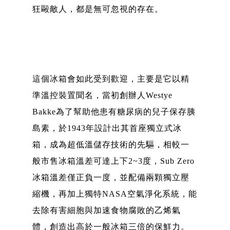
狂毆敵人，都是無可忽視的存在。
這個冰箱會如此受到歡迎，主要是它以精
準溫控裝置聞名，當初創辦人Westye
Bakke為了幫助他患有糖尿病的兒子保存胰
島素，於1943年設計出其首座獨立式冰
箱，成為超低溫儲存技術的先驅，相較一
般市售冰箱溫差可達上下2~3度，Sub Zero
冰箱溫差僅正負一度，並配備兩顆獨立壓
縮機，再加上獨特NASA空氣淨化系統，能
去除有害細胞與加速食物腐敗的乙烯氣
體，創造出高於一般冰箱三倍的保鮮力。