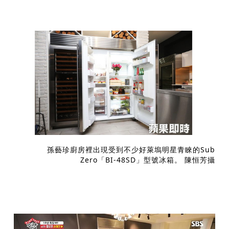
孫藝珍廚房裡出現受到不少好萊塢明星青睞的Sub
Zero「BI-48SD」型號冰箱。 陳恒芳攝