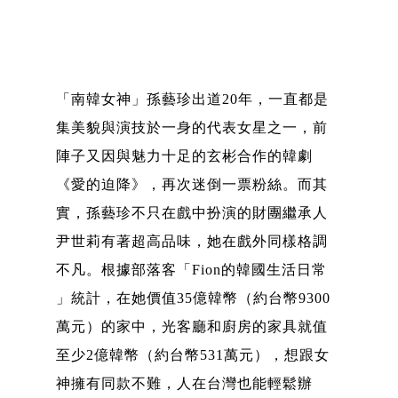
「南韓女神」孫藝珍出道20年，一直都是
集美貌與演技於一身的代表女星之一，前
陣子又因與魅力十足的玄彬合作的韓劇
《愛的迫降》，再次迷倒一票粉絲。而其
實，孫藝珍不只在戲中扮演的財團繼承人
尹世莉有著超高品味，她在戲外同樣格調
不凡。根據部落客「Fion的韓國生活日常
」統計，在她價值35億韓幣（約台幣9300
萬元）的家中，光客廳和廚房的家具就值
至少2億韓幣（約台幣531萬元），想跟女
神擁有同款不難，人在台灣也能輕鬆辦